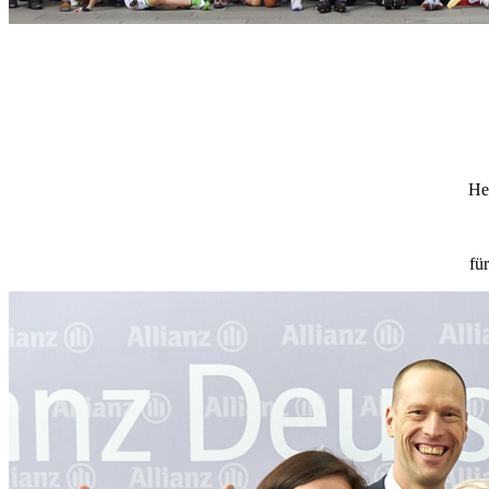
He
fü