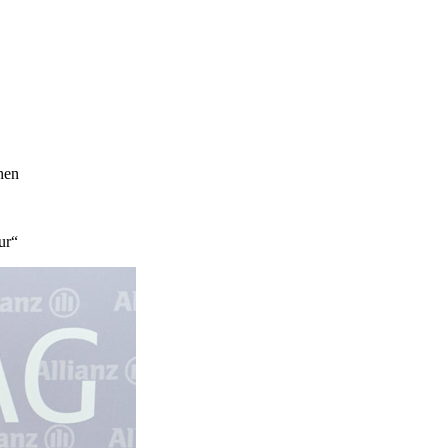
hen
ur“